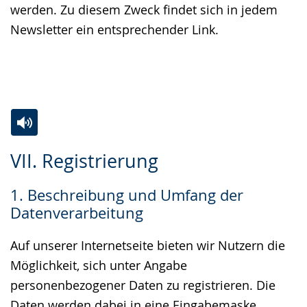
werden. Zu diesem Zweck findet sich in jedem
Newsletter ein entsprechender Link.
Zur
Aktiviere
Ein
VII. Registrierung
Leichten
Audio-
Video
Sprache
Unterstützung.
in
1. Beschreibung und Umfang der
wechseln.
Deutscher
Datenverarbeitung
Gebärdensprache
wird
Auf unserer Internetseite bieten wir Nutzern die
angezeigt.
Möglichkeit, sich unter Angabe
personenbezogener Daten zu registrieren. Die
Daten werden dabei in eine Eingabemaske