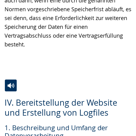
auch dann, wenn eine durch die genannten
Normen vorgeschriebene Speicherfrist abläuft, es
sei denn, dass eine Erforderlichkeit zur weiteren
Speicherung der Daten für einen
Vertragsabschluss oder eine Vertragserfüllung
besteht.
Zur
Aktiviere
Ein
IV. Bereitstellung der Website
Leichten
Audio-
Video
und Erstellung von Logfiles
Sprache
Unterstützung.
in
wechseln.
Deutscher
1. Beschreibung und Umfang der
Gebärdensprache
Datenverarbeitung