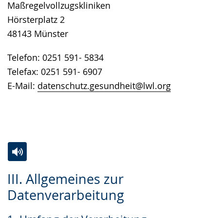
Maßregelvollzugskliniken
Hörsterplatz 2
48143 Münster
Telefon: 0251 591- 5834
Telefax: 0251 591- 6907
E-Mail:
datenschutz.gesundheit@lwl.org
Zur
Aktiviere
Ein
III. Allgemeines zur
Leichten
Audio-
Video
Datenverarbeitung
Sprache
Unterstützung.
in
wechseln.
Deutscher