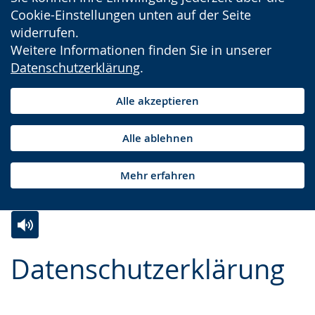
Cookie-Einstellungen unten auf der Seite
widerrufen.
Weitere Informationen finden Sie in unserer
Datenschutzerklärung
.
Alle akzeptieren
Alle ablehnen
Mehr erfahren
Zur
Aktiviere
Ein
Datenschutzerklärung
Leichten
Audio-
Video
Sprache
Unterstützung.
in
wechseln.
Deutscher