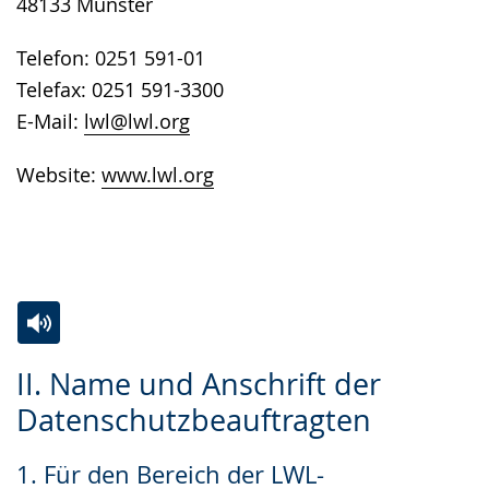
48133 Münster
Telefon: 0251 591-01
Telefax: 0251 591-3300
E-Mail:
lwl@lwl.org
Website:
www.lwl.org
Zur
Aktiviere
Ein
II. Name und Anschrift der
Leichten
Audio-
Video
Datenschutzbeauftragten
Sprache
Unterstützung.
in
wechseln.
Deutscher
1. Für den Bereich der LWL-
Gebärdensprache