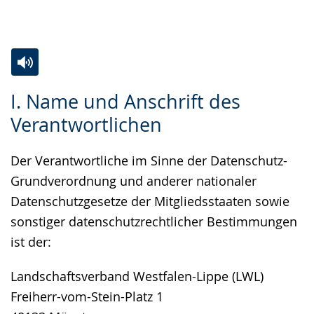
Gebärdensprache
wird
angezeigt.
Zur
Aktiviere
Ein
I. Name und Anschrift des
Leichten
Audio-
Video
Verantwortlichen
Sprache
Unterstützung.
in
wechseln.
Deutscher
Der Verantwortliche im Sinne der Datenschutz-
Gebärdensprache
Grundverordnung und anderer nationaler
wird
Datenschutzgesetze der Mitgliedsstaaten sowie
angezeigt.
sonstiger datenschutzrechtlicher Bestimmungen
ist der:
Landschaftsverband Westfalen-Lippe (LWL)
Freiherr-vom-Stein-Platz 1