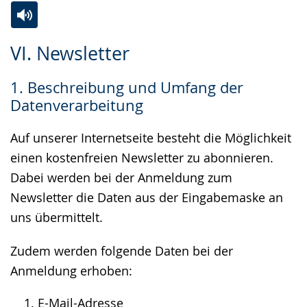
Zur
Aktiviere
Ein
VI. Newsletter
Leichten
Audio-
Video
Sprache
Unterstützung.
in
1. Beschreibung und Umfang der
wechseln.
Deutscher
Datenverarbeitung
Gebärdensprache
wird
Auf unserer Internetseite besteht die Möglichkeit
angezeigt.
einen kostenfreien Newsletter zu abonnieren.
Dabei werden bei der Anmeldung zum
Newsletter die Daten aus der Eingabemaske an
uns übermittelt.
Zudem werden folgende Daten bei der
Anmeldung erhoben:
E-Mail-Adresse