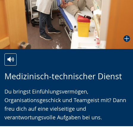
Zur
Aktiviere
Ein
Medizinisch-technischer Dienst
Leichten
Audio-
Video
Sprache
Unterstützung.
in
Du bringst Einfühlungsvermögen,
wechseln.
Deutscher
Organisationsgeschick und Teamgeist mit? Dann
Gebärdensprache
freu dich auf eine vielseitige und
wird
verantwortungsvolle Aufgaben bei uns.
angezeigt.