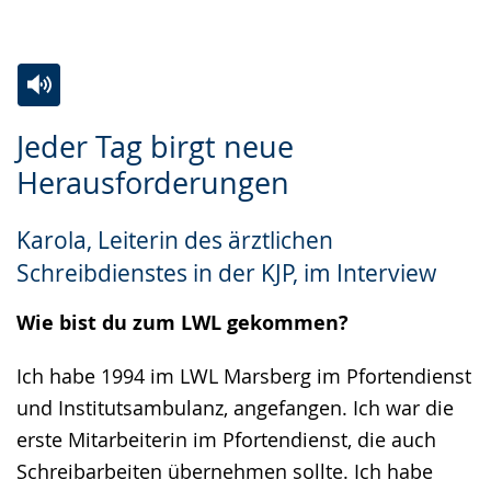
Zur
Aktiviere
Ein
Jeder Tag birgt neue
Leichten
Audio-
Video
Herausforderungen
Sprache
Unterstützung.
in
wechseln.
Deutscher
Karola, Leiterin des ärztlichen
Gebärdensprache
Schreibdienstes in der KJP, im Interview
wird
angezeigt.
Wie bist du zum LWL gekommen?
Ich habe 1994 im LWL Marsberg im Pfortendienst
und Institutsambulanz, angefangen. Ich war die
erste Mitarbeiterin im Pfortendienst, die auch
Schreibarbeiten übernehmen sollte. Ich habe