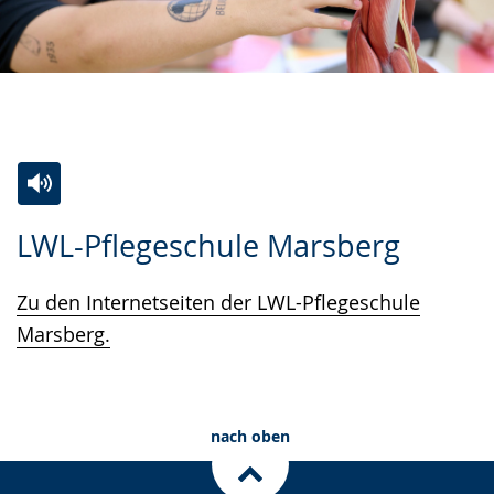
Zur
Aktiviere
Ein
LWL-Pflegeschule Marsberg
Leichten
Audio-
Video
Sprache
Unterstützung.
in
Zu den Internetseiten der LWL-Pflegeschule
wechseln.
Deutscher
Marsberg.
Gebärdensprache
wird
angezeigt.
nach oben